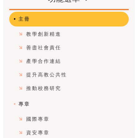
主冊
教學創新精進
善盡社會責任
產學合作連結
提升高教公共性
推動校務研究
專章
國際專章
資安專章