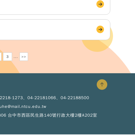
3
...
>>
Copy
© 2
NT
Hig
Educ
Spr
Pro
-2218-1273、04-22181066、04-22188500
All R
uhe@mail.ntcu.edu.tw
Rese
Desi
306 台中市西區民生路140號行政大樓2樓A202室
B
Devi