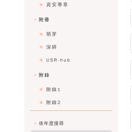
資安專章
附冊
萌芽
深耕
USR-hub
附錄
附錄1
附錄2
依年度搜尋