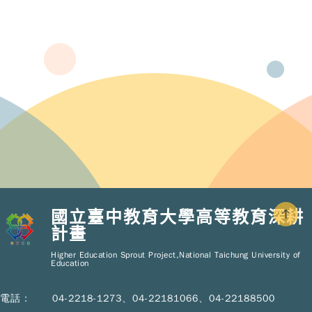
國立臺中教育大學高等教育深耕
計畫
Copy
© 2
Higher Education Sprout Project,National Taichung University of
NT
Education
Hig
Educ
Spr
電話 :
04-2218-1273、04-22181066、04-22188500
Pro