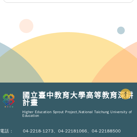
國立臺中教育大學高等教育深耕
計畫
Copy
© 2
Higher Education Sprout Project,National Taichung University of
NT
Education
Hig
Educ
Spr
電話 :
04-2218-1273、04-22181066、04-22188500
Pro