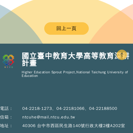
回上一頁
國立臺中教育大學高等教育深耕
計畫
Copy
© 2
Higher Education Sprout Project,National Taichung University of
NT
Education
Hig
Educ
Spr
Pro
All R
Rese
電話 :
04-2218-1273、04-22181066、04-22188500
Desi
B
信箱 :
ntcuhe@mail.ntcu.edu.tw
Devi
地址 :
40306 台中市西區民生路140號行政大樓2樓A202室