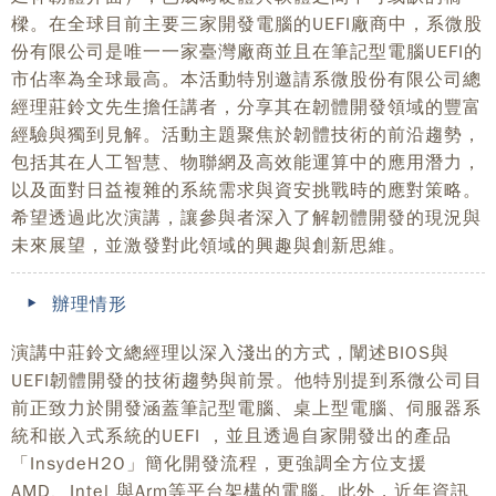
樑。在全球目前主要三家開發電腦的UEFI廠商中，系微股
份有限公司是唯一一家臺灣廠商並且在筆記型電腦UEFI的
市佔率為全球最高。本活動特別邀請系微股份有限公司總
經理莊鈴文先生擔任講者，分享其在韌體開發領域的豐富
經驗與獨到見解。活動主題聚焦於韌體技術的前沿趨勢，
包括其在人工智慧、物聯網及高效能運算中的應用潛力，
以及面對日益複雜的系統需求與資安挑戰時的應對策略。
希望透過此次演講，讓參與者深入了解韌體開發的現況與
未來展望，並激發對此領域的興趣與創新思維。
辦理情形
演講中莊鈴文總經理以深入淺出的方式，闡述BIOS與
UEFI韌體開發的技術趨勢與前景。他特別提到系微公司目
前正致力於開發涵蓋筆記型電腦、桌上型電腦、伺服器系
統和嵌入式系統的UEFI ，並且透過自家開發出的產品
「InsydeH2O」簡化開發流程，更強調全方位支援
AMD、Intel 與Arm等平台架構的電腦。此外，近年資訊