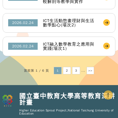
較解剖等教學與實作
ICT生活動愗畫理財與生活
2026.02.24
數學點心(場次2)
ICT融入數學教育之應用與
2026.02.24
實踐(場次1)
當前第 1 / 6 頁
1
2
3
...
>>
國立臺中教育大學高等教育深耕
計畫
Copy
© 2
Higher Education Sprout Project,National Taichung University of
NT
Education
Hig