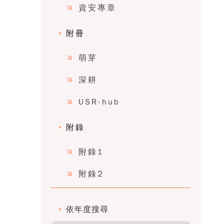
資安專章
附冊
萌芽
深耕
USR-hub
附錄
附錄1
附錄2
依年度搜尋