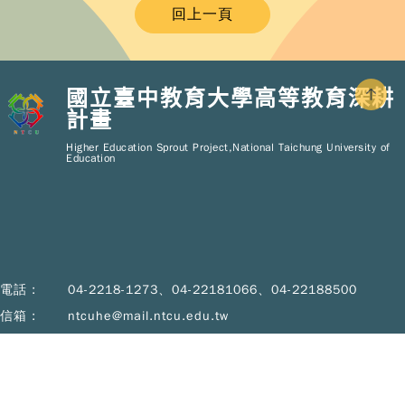
回上一頁
國立臺中教育大學高等教育深耕
計畫
Copy
© 2
Higher Education Sprout Project,National Taichung University of
NT
Education
Hig
Educ
Spr
Pro
All R
Rese
Desi
B
電話 :
04-2218-1273、04-22181066、04-22188500
Devi
信箱 :
ntcuhe@mail.ntcu.edu.tw
地址 :
40306 台中市西區民生路140號行政大樓2樓A202室