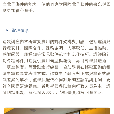
文電子郵件的能力，使他們應對國際電子郵件的書寫與回
應更加得心應手。
辦理情形
這次講座內容著重於實用的郵件架構與用語，包括邀請與
行程安排、國際合作、課務協調、人事聘任、生活協助、
感謝函與一般通知等常見郵件範本和寫作技巧。講師除針
對各種郵件用途提供實用句型與範例，亦引導學員透過
「填空練習」等活動進行練習，協助學員在輕鬆互動的氛
圍中掌握專業表達方式。課堂中也融入對正式與非正式語
氣差異的解析，使學員能依不同對象調整語氣與用詞，更
符合國際溝通禮儀。參與學員多以校內行政人員為主，講
師幽默風趣、解說深入淺出，帶動學員積極回應問題。