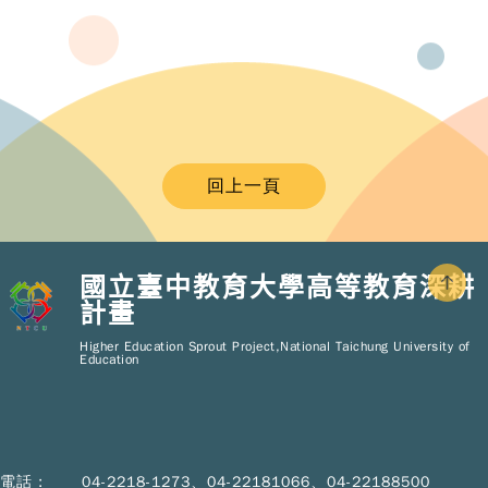
回上一頁
國立臺中教育大學高等教育深耕
計畫
Copy
© 2
Higher Education Sprout Project,National Taichung University of
NT
Education
Hig
Educ
Spr
Pro
All R
Rese
電話 :
04-2218-1273、04-22181066、04-22188500