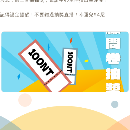
形式：線上直播抽獎，邀請中心主任抽出幸運兒！
記得設定提醒！不要錯過抽獎直播！幸運兒94尼