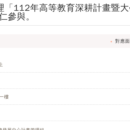
辦理「112年高等教育深耕計畫暨
仁參與。
對應面
 止
一樓
務發展中心計畫管理組