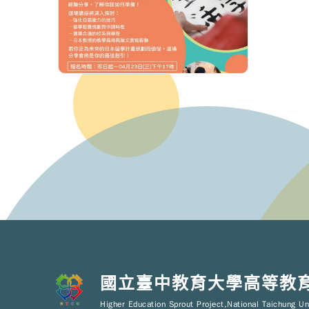
國立臺中教育大學高等教
Higher Education Sprout Project,National Taichung Un