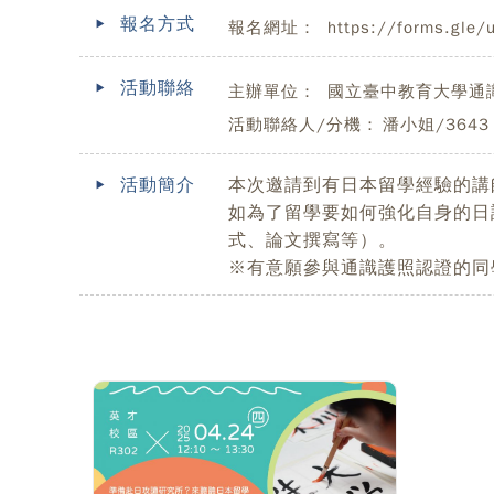
報名方式
報名網址：
https://forms.gle
活動聯絡
主辦單位：
國立臺中教育大學通
活動聯絡人/分機：
潘小姐/3643
活動簡介
本次邀請到有日本留學經驗的講
如為了留學要如何強化自身的日
式、論文撰寫等）。
※有意願參與通識護照認證的同