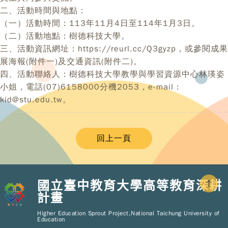
二、活動時間與地點：
（一）活動時間：113年11月4日至114年1月3日。
（二）活動地點：樹德科技大學。
三、活動資訊網址：https://reurl.cc/Q3gyzp，或參閱成果
展海報(附件一)及交通資訊(附件二)。
四、活動聯絡人：樹德科技大學教學與學習資源中心林瑛姿
小姐，電話(07)6158000分機2053，e-mail：
kid@stu.edu.tw。
回上一頁
國立臺中教育大學高等教育深耕
計畫
Copy
© 2
Higher Education Sprout Project,National Taichung University of
NT
Education
Hig