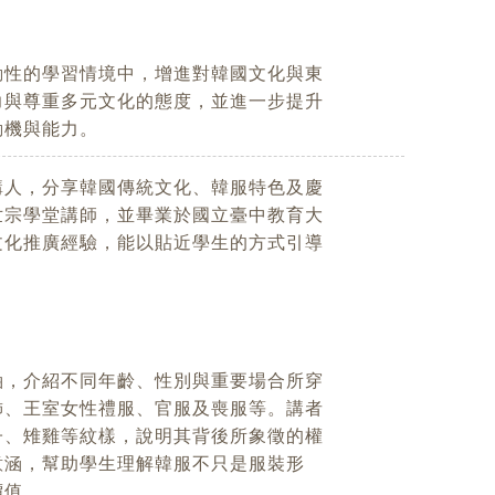
動性的學習情境中，增進對韓國文化與東
力與尊重多元文化的態度，並進一步提升
動機與能力。
講人，分享韓國傳統文化、韓服特色及慶
世宗學堂講師，並畢業於國立臺中教育大
文化推廣經驗，能以貼近學生的方式引導
軸，介紹不同年齡、性別與重要場合所穿
飾、王室女性禮服、官服及喪服等。講者
子、雉雞等紋樣，說明其背後所象徵的權
意涵，幫助學生理解韓服不只是服裝形
價值。