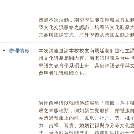
透過本次活動，期望學生能在輕鬆且具互
亞文化交流脈絡之認識，培養跨文化觀察
其參與國際交流、海外學習及跨國互動之
辦理情形
本次講座邀請本校校友南垠廷老師擔任主
州文化遺產相關內容。南老師現職為台中
學語文教育學系碩士班，具備韓語教學與
參與者認識韓國文化。
講座前半段以韓國傳統服飾「韓服」為主
著之韓服種類，例如新生兒服飾、婚禮服
亦透過韓服上的龍、鳳凰、牡丹、雲、桃
力、吉祥、富貴、婚姻祝福與身分等文化
式，更承載著韓國歷史、禮儀制度與社會