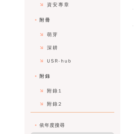
資安專章
附冊
萌芽
深耕
USR-hub
附錄
附錄1
附錄2
依年度搜尋