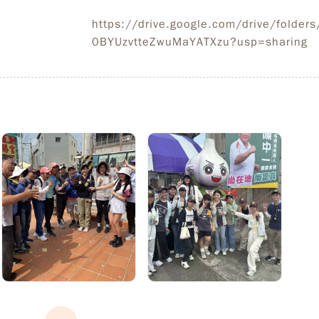
https://drive.google.com/drive/folder
0BYUzvtteZwuMaYATXzu?usp=sharing