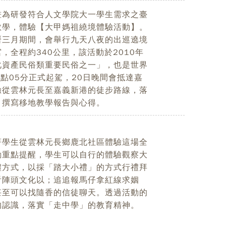
畫為研發符合人文學院大一學生需求之臺
教學，體驗【大甲媽祖繞境體驗活動】。
曆三月期間，會舉行九天八夜的出巡遶境
全程約340公里，該活動於2010年
化資產民俗類重要民俗之一」，也是世界
0點05分正式起駕，20日晚間會抵達嘉
驗從雲林元長至嘉義新港的徒步路線，落
，撰寫移地教學報告與心得。
著學生從雲林元長鄉鹿北社區體驗這場全
動重點提醒，學生可以自行的體驗觀察大
禮方式，以採「踏大小禮」的方式行禮拜
看陣頭文化以；追追報馬仔拿紅線求姻
甚至可以找隨香的信徒聊天。透過活動的
的認識，落實「走中學」的教育精神。