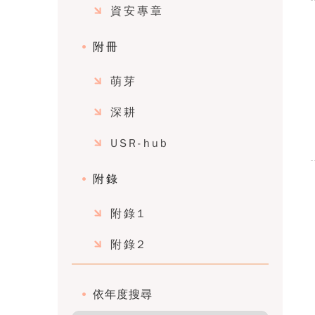
資安專章
附冊
萌芽
深耕
USR-hub
附錄
附錄1
附錄2
依年度搜尋