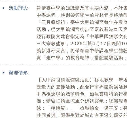
活動理念
建構臺中學的知識體及其主要內涵，本計
中學課程，特別帶領學生前雲林元長移地
「三月瘋媽祖」臺中大甲鎮瀾宮每年在農
活動，從大甲鎮瀾宮徒步至嘉義新港奉天宮，
經行政院文建會指定為「中華民國無形文
三大宗教盛事，2026年於4月17日晚間1
義新港奉天宮，將帶領臺中學課程學生體
實「走中學」的教育精神，搭配體驗活動
辦理情形
【大甲媽祖繞境體驗活動】移地教學，帶
臺最大的遷徙活動，配合行前專體演講活
甲媽祖遶境的幾項特色：如觀賞獨特的行
廟；體驗扛轎拿涼傘分媽祖靈氣；認識觀
緣；「稜轎腳」、「搶壓轎金」保平安；
共同參與，讓學生對於城市有更深刻廣泛