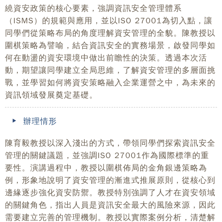
繞資安政策的核心要素，強調資訊安全管理體系
（ISMS）的規範與應用，並以ISO 27001為切入點，讓
同學們從策略布局的角度理解資安管理的全貌。陳教授以
圍棋策略為譬喻，結合資訊安全的實務場景，啟發同學如
何在動盪的資安環境中做出前瞻性的決策。透過本次活
動，期望讓同學建立全局思維，了解資安管理的多層面挑
戰，並學習如何將資安策略融入企業運營之中，為未來的
資訊領域發展奠定基礎。
辦理情形
陳育毅教授以深入淺出的方式，帶領同學們探索資訊安全
管理的關鍵議題，並強調ISO 27001作為國際標準的重
要性。演講過程中，教授以圍棋佈局的金角銀邊策略為
例，形象地說明了資安管理的漸進式推展原則，從核心到
邊緣逐步強化資安防禦。教授特別強調了人才在資安領域
的關鍵角色，指出人員是資訊安全最大的風險來源，因此
需要建立完善的管理機制。教授以實際案例分析，清楚解