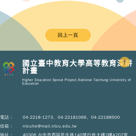
回上一頁
國立臺中教育大學高等教育深耕
計畫
Copy
© 2
Higher Education Sprout Project,National Taichung University of
NT
Education
Hig
Educ
Spr
Pro
All R
Rese
電話 :
04-2218-1273、04-22181066、04-22188500
Desi
B
信箱 :
ntcuhe@mail.ntcu.edu.tw
Devi
地址 :
40306 台中市西區民生路140號行政大樓2樓A202室