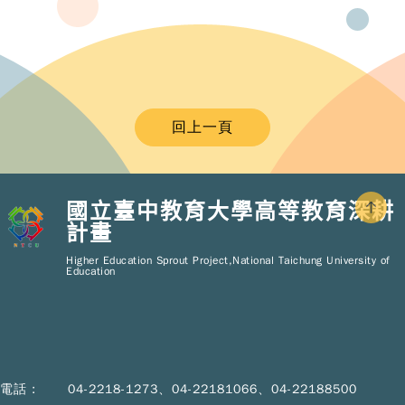
回上一頁
國立臺中教育大學高等教育深耕
計畫
Copy
© 2
Higher Education Sprout Project,National Taichung University of
NT
Education
Hig
Educ
Spr
Pro
All R
Rese
Desi
電話 :
04-2218-1273、04-22181066、04-22188500
B