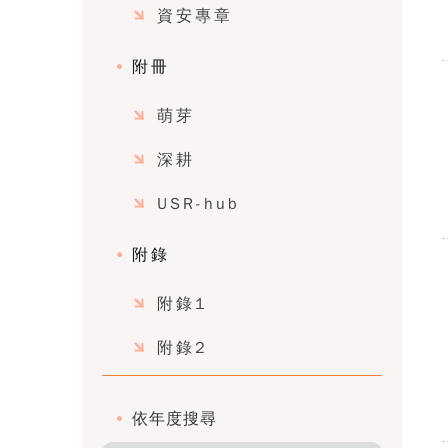
資安專章
附冊
萌芽
深耕
USR-hub
附錄
附錄1
附錄2
依年度搜尋