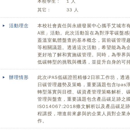
本校學生：
1 人
其它：
33 人
活動理念
本校社會責任與永續發展中心攜手艾城市有
A班」活動。此次活動旨在為對淨零碳盤
蓋溫室氣體盤查的基本概念，當前碳管理
等相關議題。透過這次活動，希望能為為
更好地了解和實施碳管理。同時，為學界
低碳轉型的挑戰與機遇，並提升自身的可
辦理情形
此次iPAS低碳證照精修2日班工作坊，
日碳管理趨勢及策略，重要議題包含Ipa
轉型落實與目標、碳資產管理策略解析、
管理與盤查，重要議題包含產品碳足跡之
ISO14067:2018條文解析以及產品
程講授，增進前來參與的企業人員對企業
作。