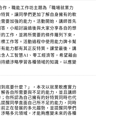
合作，職能工作坊主題為「職場就業力
力特質，讓同學們更加了解自身擁有的軟
及需要加強的能力。活動開始，講師首先
回答，小組討論過後與大家分享各自的想
要的工作，並將所需要的條件羅列下來，
目標工作等。活動過程中使用能力牌卡幫
所有能力都有其正反特質。課堂最後，講
含人工智慧AI、零工經濟等，希望藉由
須持續涉略學習各種領域的知識，以應變
闆到底要什麼？」，本次以就業軟應實力
了解各自所需要與不足的能力，並且講師
刃；你所認為自己擁有的好特質同時也代
此提醒同學直面自己所不足的能力，同時
目前正在發展的多元趨勢，並提醒同學們
，涉略多元領域，才能夠應變未來的各種