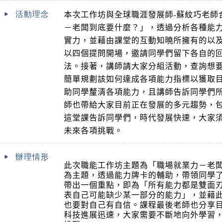
活動理念
本次工作坊與全球職涯發展師-蘇紋巧老師
－老闆到底要什麼？」，透過分析各種能
實力，並藉由課堂的互動知曉所擁有的以
以四個提問開場，邀請同學們留下各自的
法。接著，講師請大家分組活動，查詢想
簡單規劃該如何達成各項能力指標以獲取
助同學釐清各項能力，且講師告訴同學們
師也帶給大家目前正在發展的多元趨勢，包
這堂課告訴同學們，時代發展快速，大家
未來各項挑戰。
辦理情形
此次職能工作坊主題為「職場就業力－老
為主題，透過能力牌卡的輔助，帶領同學
帶出一個重點，即為「所有能力都是雙面
表自己可能缺少某一部分的能力」，並藉
也要對自己有自信。課程最後老師也分享
科技進展迅速，大家需要不斷地向外學習