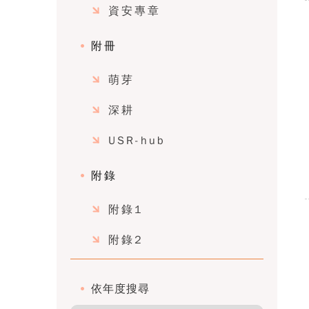
資安專章
附冊
萌芽
深耕
USR-hub
附錄
附錄1
附錄2
依年度搜尋