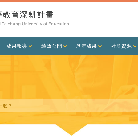
成果報導
績效公開
歷年成果
社群資源
什麼？