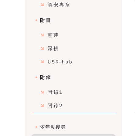
資安專章
附冊
萌芽
深耕
USR-hub
附錄
附錄1
附錄2
依年度搜尋