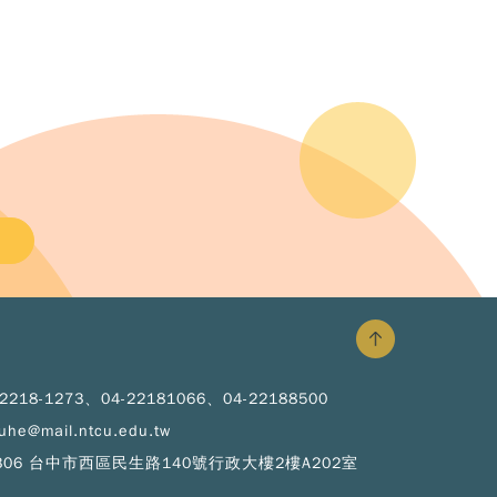
Copy
© 2
NT
Hig
Educ
Spr
Pro
-2218-1273、04-22181066、04-22188500
All R
Rese
uhe@mail.ntcu.edu.tw
Desi
B
306 台中市西區民生路140號行政大樓2樓A202室
Devi