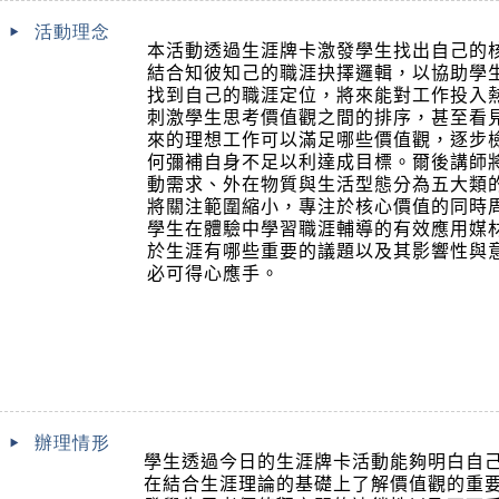
活動理念
本活動透過生涯牌卡激發學生找出自己的
結合知彼知己的職涯抉擇邏輯，以協助學
找到自己的職涯定位，將來能對工作投入
刺激學生思考價值觀之間的排序，甚至看
來的理想工作可以滿足哪些價值觀，逐步
何彌補自身不足以利達成目標。爾後講師
動需求、外在物質與生活型態分為五大類
將關注範圍縮小，專注於核心價值的同時
學生在體驗中學習職涯輔導的有效應用媒
於生涯有哪些重要的議題以及其影響性與
必可得心應手。
辦理情形
學生透過今日的生涯牌卡活動能夠明白自
在結合生涯理論的基礎上了解價值觀的重