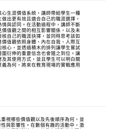
核心生涯價值系統，講師帶給學生一種
生做出更有效且適合自己的職涯選擇，
熱情與認同。在活動過程中，講師不斷
見價值觀之間的相互影響關係，以及未
檢核自己的職涯抉擇，並同時思考該如
將價值觀依照身體、內在自我、人際互
的核心，並透過積木的排列讓學生嘗試
周圍衍伸的重要信念也會隨之到位。讓
材及其使用方式，並且學生可以明白關
意義為何，將來在教育現場的實戰應用
己重視哪些價值觀以及先後順序為何，並
要性與影響性。在數個有趣的活動中，激