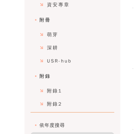
資安專章
附冊
萌芽
深耕
USR-hub
附錄
附錄1
附錄2
依年度搜尋