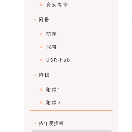
資安專章
附冊
萌芽
深耕
USR-hub
附錄
附錄1
附錄2
依年度搜尋