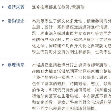
邀請來賓
進修推廣部兼任教師/黃惠瑜
活動理念
為鼓勵學生了解文化多元性，積極參與海
主題，設計一系列講座邀請講師進行演講
題，經由深入探討東西方食衣住行等方面
來的偏見和誤解，在正確的理解之下才能
化之餘，同時建立對自身文化之自我認同
學生們對海外交流的關注和參與，也為學
辦理情形
本場講座邀請教導外語之資深老師黃惠瑜
趣幽默之插畫活潑地闡釋常見的東西方刻板印象
「我們想的都一樣嗎？」引起學員反思後
包含了基本的觀點、時間觀念、態度、領
的作為，即我們究竟要如何溝通，講師也
禮儀如何落實在生活場域。本次講座不僅
和文化差異，更喚起學生們對文化溝通的
對不同文化差異之互相認識與關懷。