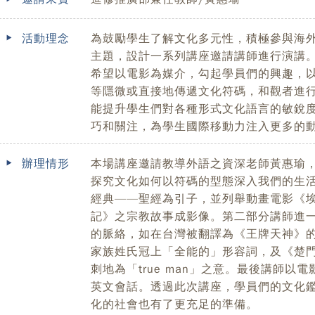
活動理念
為鼓勵學生了解文化多元性，積極參與海
主題，設計一系列講座邀請講師進行演講
希望以電影為媒介，勾起學員們的興趣，
等隱微或直接地傳遞文化符碼，和觀者進
能提升學生們對各種形式文化語言的敏銳
巧和關注，為學生國際移動力注入更多的
辦理情形
本場講座邀請教導外語之資深老師黃惠瑜
探究文化如何以符碼的型態深入我們的生
經典——聖經為引子，並列舉動畫電影《
記》之宗教故事成影像。第二部分講師進
的脈絡，如在台灣被翻譯為《王牌天神》的原片名
家族姓氏冠上「全能的」形容詞，及《楚
刺地為「true man」之意。最後講師
英文會話。透過此次講座，學員們的文化
化的社會也有了更充足的準備。