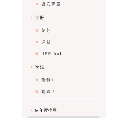
資安專章
附冊
萌芽
深耕
USR-hub
附錄
附錄1
附錄2
依年度搜尋