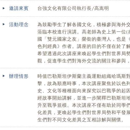
邀請來賓
台強文化有限公司執行長/高嵩明
活動理念
為鼓勵學生了解各國文化，積極參與海外
蒞臨本校進行演講。高老師為史上第一位(
國「雙元國家之友」榮銜的臺灣人，也是
色列經典》作者。講座的目的不僅在於了
希望透過此次講座來喚起學生們對世界局
觀，促進學生們對海外交流的關注和參與
辦理情形
時值巴勒斯坦伊斯蘭主義運動組織哈瑪斯
擊，故為順應時事，本次講座聚焦於以色
史、文化等種種面向來探究以巴戰爭的起
經故事開始講解，並進一步闡釋巴勒斯坦
升至戰爭規模。本次講座不僅有助於同學
化差異，更喚起學生們對世界局勢和平發
生們對不同文化差異之互相諒解與關懷。