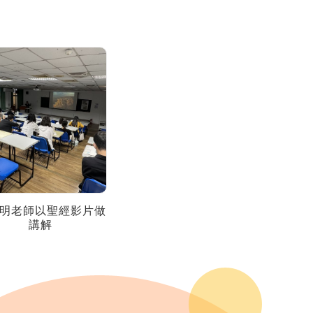
明老師以聖經影片做
講解