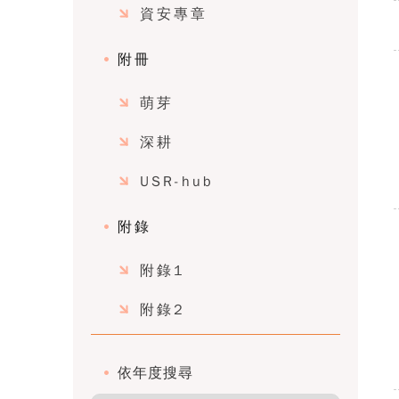
資安專章
附冊
萌芽
深耕
USR-hub
附錄
附錄1
附錄2
依年度搜尋