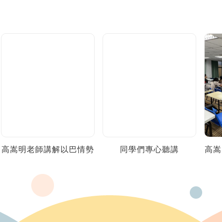
高嵩明老師講解以巴情勢
同學們專心聽講
高嵩