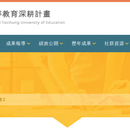
成果報導
績效公開
歷年成果
社群資源
會2