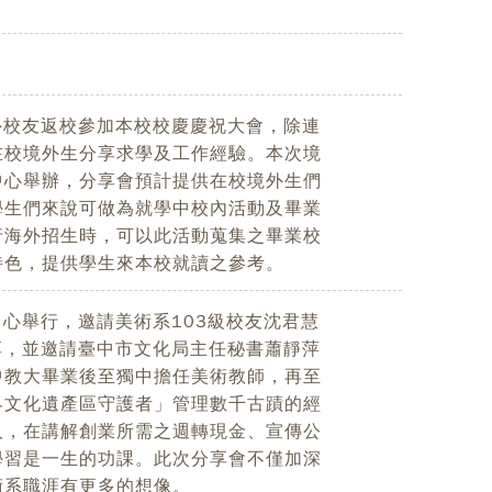
外校友返校參加本校校慶慶祝大會，除連
在校境外生分享求學及工作經驗。本次境
中心舉辦，分享會預計提供在校境外生們
學生們來說可做為就學中校內活動及畢業
行海外招生時，可以此活動蒐集之畢業校
特色，提供學生來本校就讀之參考。
中心舉行，邀請美術系103級校友沈君慧
享，並邀請臺中市文化局主任秘書蕭靜萍
中教大畢業後至獨中擔任美術教師，再至
界文化遺產區守護者」管理數千古蹟的經
人，在講解創業所需之週轉現金、宣傳公
學習是一生的功課。此次分享會不僅加深
術系職涯有更多的想像。