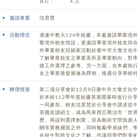
其它：
4 人
邀請來賓
沈君慧
活動理念
適逢中教大124年校慶，本處邀請畢業境
繫境外校友情誼，更邀請畢業境外校友與
外畢業校友回娘家活動於臺中市大墩文化
了解畢業校友之畢業系所及畢業動向，對
後工作選擇之參考。另一方面，在本處執
友之畢業後發展做為釋例，推廣分享學校
辦理情形
第二場分享會於12月9日臺中市大墩文化
於本校112學年度校慶美展開幕時進行分
一同參加。校友沈君慧於分享會中講述從
英國攻讀碩士，成為馬來西亞喬治市「世
歷。再談到選擇創業，現為藝術空間負責
關等實務層面之外，同時勉勵學弟妹們，
在校生對跨文化之了解，也讓同學們對美