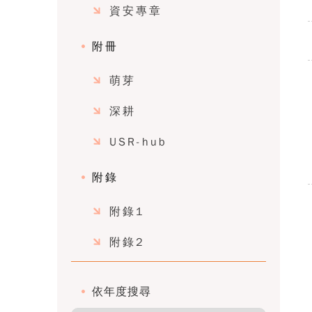
資安專章
附冊
萌芽
深耕
USR-hub
附錄
附錄1
附錄2
依年度搜尋